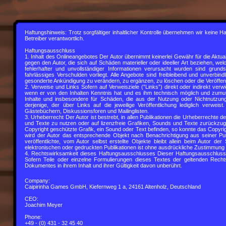
Haftungshinweis: Trotz sorgfältiger inhaltlicher Kontrolle übernehmen wir keine Ha
Betreiber verantwortlich.
Haftungsausschluss
1. Inhalt des Onlineangebotes Der Autor übernimmt keinerlei Gewähr für die Aktuali
gegen den Autor, die sich auf Schäden materieller oder ideeller Art beziehen, 
fehlerhafter und unvollständiger Informationen verursacht wurden sind grund
fahrlässiges Verschulden vorliegt. Alle Angebote sind freibleibend und unverbin
gesonderte Ankündigung zu verändern, zu ergänzen, zu löschen oder die Veröffentl
2. Verweise und Links Sofern auf Verweisziele (”Links”) direkt oder indirekt ver
wenn er von den Inhalten Kenntnis hat und es ihm technisch möglich und zumut
Inhalte und insbesondere für Schäden, die aus der Nutzung oder Nichtnutzung s
derjenige, der über Links auf die jeweilige Veröffentlichung lediglich verwe
Gästebüchern, Diskussionsforen und Mailinglisten.
3. Urheberrecht Der Autor ist bestrebt, in allen Publikationen die Urheberrechte
und Texte zu nutzen oder auf lizenzfreie Grafiken, Sounds und Texte zurückzugr
Copyright geschützte Grafik, ein Sound oder Text befinden, so konnte das Copyrigh
wird der Autor das entsprechende Objekt nach Benachrichtigung aus seiner Pub
veröffentlichte, vom Autor selbst erstellte Objekte bleibt allein beim Autor d
elektronischen oder gedruckten Publikationen ist ohne ausdrückliche Zustimmung d
4. Rechtswirksamkeit dieses Haftungsausschlusses Dieser Haftungsausschluss i
Sofern Teile oder einzelne Formulierungen dieses Textes der geltenden Rechtsl
Dokumentes in ihrem Inhalt und ihrer Gültigkeit davon unberührt.
Company:
Caipirinha Games GmbH, Kiefernweg 1 a, 24161 Altenholz, Deutschland
CEO:
Joachim Meyer
Phone:
+49 -
(0) 431 -
32 45 40